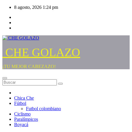
Saltar
8 agosto, 2026
1:24 pm
al
contenido
CHE GOLAZO
¡TU MEJOR CABEZAZO!
Chica Che
Fútbol
Futbol colombiano
Ciclismo
Paralímpicos
Boyacá