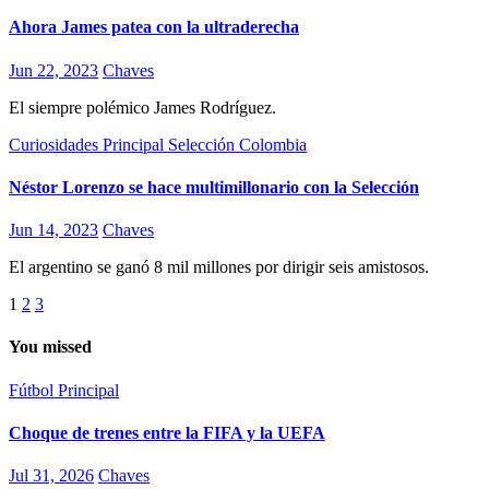
Ahora James patea con la ultraderecha
Jun 22, 2023
Chaves
El siempre polémico James Rodríguez.
Curiosidades
Principal
Selección Colombia
Néstor Lorenzo se hace multimillonario con la Selección
Jun 14, 2023
Chaves
El argentino se ganó 8 mil millones por dirigir seis amistosos.
Paginación
1
2
3
de
You missed
entradas
Fútbol
Principal
Choque de trenes entre la FIFA y la UEFA
Jul 31, 2026
Chaves