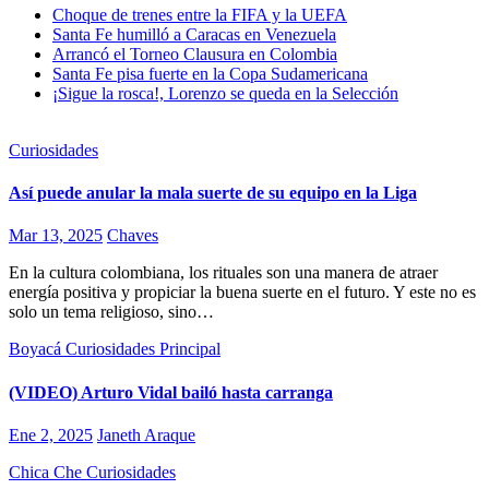
Choque de trenes entre la FIFA y la UEFA
Santa Fe humilló a Caracas en Venezuela
Arrancó el Torneo Clausura en Colombia
Santa Fe pisa fuerte en la Copa Sudamericana
¡Sigue la rosca!, Lorenzo se queda en la Selección
Curiosidades
Así puede anular la mala suerte de su equipo en la Liga
Mar 13, 2025
Chaves
En la cultura colombiana, los rituales son una manera de atraer
energía positiva y propiciar la buena suerte en el futuro. Y este no es
solo un tema religioso, sino…
Boyacá
Curiosidades
Principal
(VIDEO) Arturo Vidal bailó hasta carranga
Ene 2, 2025
Janeth Araque
Chica Che
Curiosidades