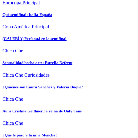
Eurocopa
Principal
Qué semifinal: Italia-España
Copa América
Principal
(GALERÍA) Perú está en la semifinal
Chica Che
Sensualidad hecha arte: Estrella Neferut
Chica Che
Curiosidades
¿Quiénes son Laura Sánchez y Valeria Duque?
Chica Che
Aura Cristina Geithner, la reina de Only Fans
Chica Che
¿Qué le pasó a la niña Mencha?