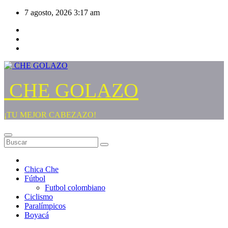
Saltar
7 agosto, 2026
3:17 am
al
contenido
CHE GOLAZO
¡TU MEJOR CABEZAZO!
Chica Che
Fútbol
Futbol colombiano
Ciclismo
Paralímpicos
Boyacá