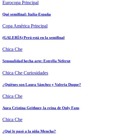
Eurocopa
Principal
Qué semifinal: Italia-España
Copa América
Principal
(GALERÍA) Perú está en la semifinal
Chica Che
Sensualidad hecha arte: Estrella Neferut
Chica Che
Curiosidades
¿Quiénes son Laura Sánchez y Valeria Duque?
Chica Che
Aura Cristina Geithner, la reina de Only Fans
Chica Che
¿Qué le pasó a la niña Mencha?