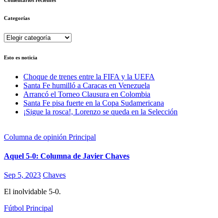
Categorías
Categorías
Esto es noticia
Choque de trenes entre la FIFA y la UEFA
Santa Fe humilló a Caracas en Venezuela
Arrancó el Torneo Clausura en Colombia
Santa Fe pisa fuerte en la Copa Sudamericana
¡Sigue la rosca!, Lorenzo se queda en la Selección
Columna de opinión
Principal
Aquel 5-0: Columna de Javier Chaves
Sep 5, 2023
Chaves
El inolvidable 5-0.
Fútbol
Principal