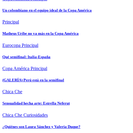
Un colombiano en el equipo ideal de la Copa América
Principal
Matheus Uribe no va más en la Copa América
Eurocopa
Principal
Qué semifinal: Italia-España
Copa América
Principal
(GALERÍA) Perú está en la semifinal
Chica Che
Sensualidad hecha arte: Estrella Neferut
Chica Che
Curiosidades
¿Quiénes son Laura Sánchez y Valeria Duque?