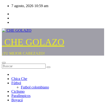
Saltar
7 agosto, 2026
10:59 am
al
contenido
CHE GOLAZO
¡TU MEJOR CABEZAZO!
Chica Che
Fútbol
Futbol colombiano
Ciclismo
Paralímpicos
Boyacá