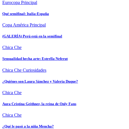
Eurocopa
Principal
Qué semifinal: Italia-España
Copa América
Principal
(GALERÍA) Perú está en la semifinal
Chica Che
Sensualidad hecha arte: Estrella Neferut
Chica Che
Curiosidades
¿Quiénes son Laura Sánchez y Valeria Duque?
Chica Che
Aura Cristina Geithner, la reina de Only Fans
Chica Che
¿Qué le pasó a la niña Mencha?