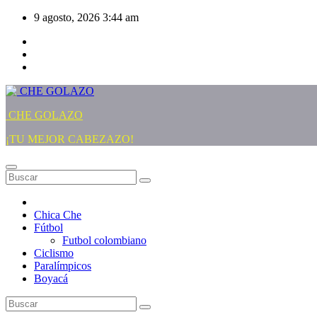
Saltar
9 agosto, 2026
3:44 am
al
contenido
CHE GOLAZO
¡TU MEJOR CABEZAZO!
Chica Che
Fútbol
Futbol colombiano
Ciclismo
Paralímpicos
Boyacá