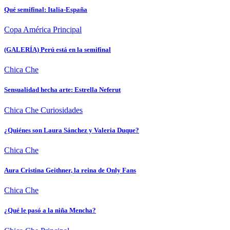
Qué semifinal: Italia-España
Copa América
Principal
(GALERÍA) Perú está en la semifinal
Chica Che
Sensualidad hecha arte: Estrella Neferut
Chica Che
Curiosidades
¿Quiénes son Laura Sánchez y Valeria Duque?
Chica Che
Aura Cristina Geithner, la reina de Only Fans
Chica Che
¿Qué le pasó a la niña Mencha?