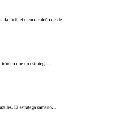
 nada fácil, el elenco caleño desde…
a irónico que un estratega…
s azules. El estratega samario…