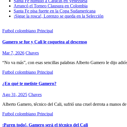
Santa Fe humilló a Caracas en Venezuela
Arrancó el Torneo Clausura en Colombia
Santa Fe pisa fuerte en la Copa Sudamericana
¡Sigue la rosca!, Lorenzo se queda en la Selección
Futbol colombiano
Principal
Gamero se fue y Cali le coquetea al descenso
Mar 7, 2026
Chaves
“No va más”, con esas sencillas palabras Alberto Gamero le dijo adió
Futbol colombiano
Principal
¿En qué te metiste Gamero?
Ago 31, 2025
Chaves
Alberto Gamero, técnico del Cali, sufrió una cruel derrota a manos d
Futbol colombiano
Principal
¡Paren todo!, Gamero será el técnico del Cali