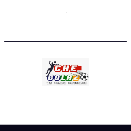
CHE GOLAZO
¡TU MEJOR CABEZAZO!