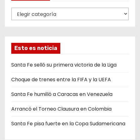
C
a
t
e
g
Esto es noticia
o
r
Santa Fe selló su primera victoria de la Liga
í
Choque de trenes entre la FIFA y la UEFA
a
s
Santa Fe humilló a Caracas en Venezuela
Arrancó el Torneo Clausura en Colombia
Santa Fe pisa fuerte en la Copa Sudamericana