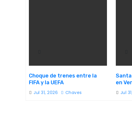
Choque de trenes entre la
Santa 
FIFA y la UEFA
en Ve
Jul 31, 2026
Chaves
Jul 3