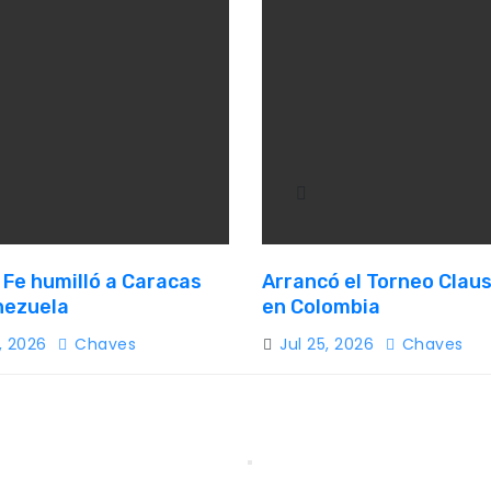
Fe humilló a Caracas
Arrancó el Torneo Clau
nezuela
en Colombia
1, 2026
Chaves
Jul 25, 2026
Chaves