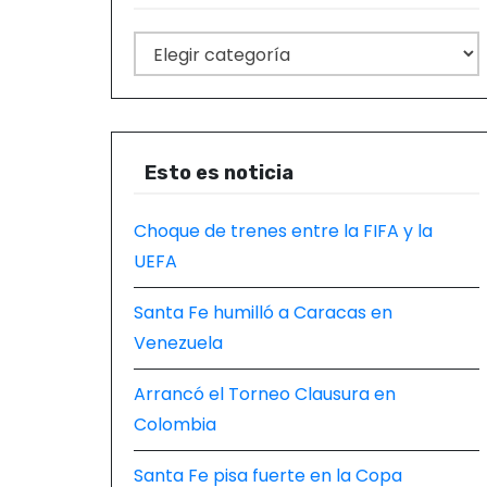
C
a
t
e
g
Esto es noticia
o
r
Choque de trenes entre la FIFA y la
í
UEFA
a
Santa Fe humilló a Caracas en
s
Venezuela
Arrancó el Torneo Clausura en
Colombia
Santa Fe pisa fuerte en la Copa