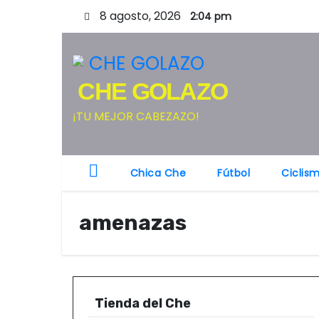
S
8 agosto, 2026
2:04 pm
a
l
t
CHE GOLAZO
a
r
¡TU MEJOR CABEZAZO!
a
l
c
Chica Che
Fútbol
Ciclis
o
n
amenazas
t
e
n
i
Tienda del Che
d