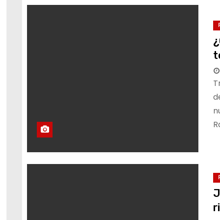
¿
t
T
d
n
R
J
r