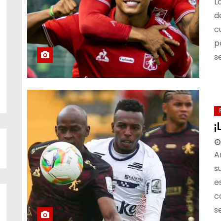
L
d
c
p
s
¡
A
s
e
c
s