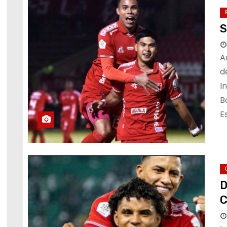
S
A
d
I
B
E
D
C