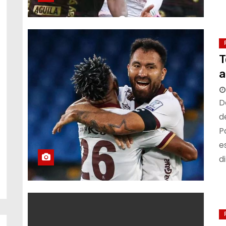
T
a
D
d
P
e
d