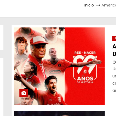
Inicio
América
A
D
U
u
c
a