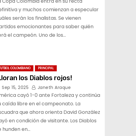
a Copa Colombia entra en su recta
efinitiva y muchos comienzan a especular
uáles serán los finalistas. Se vienen
artidos emocionantes para saber quién
erá el campeón. Uno de los…
FUTBOL COLOMBIANO
PRINCIPAL
Lloran los Diablos rojos!
Sep 15, 2025
Janeth Araque
mérica cayó 1-0 ante Fortaleza y continúa
u caída libre en el campeonato. La
scuadra que ahora orienta David González
ayó en condición de visitante. Los Diablos
e hunden en…