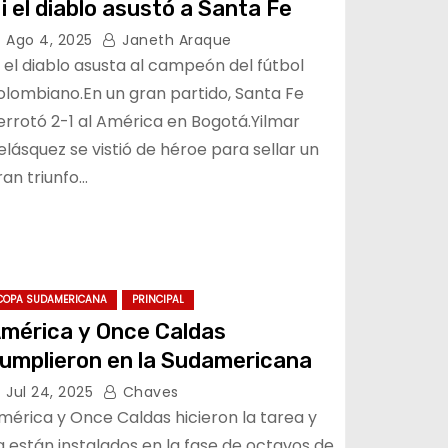
i el diablo asustó a Santa Fe
Ago 4, 2025
Janeth Araque
i el diablo asusta al campeón del fútbol
olombiano.En un gran partido, Santa Fe
errotó 2-1 al América en Bogotá.Yilmar
elásquez se vistió de héroe para sellar un
ran triunfo…
COPA SUDAMERICANA
PRINCIPAL
mérica y Once Caldas
umplieron en la Sudamericana
Jul 24, 2025
Chaves
mérica y Once Caldas hicieron la tarea y
a están instalados en la fase de octavos de