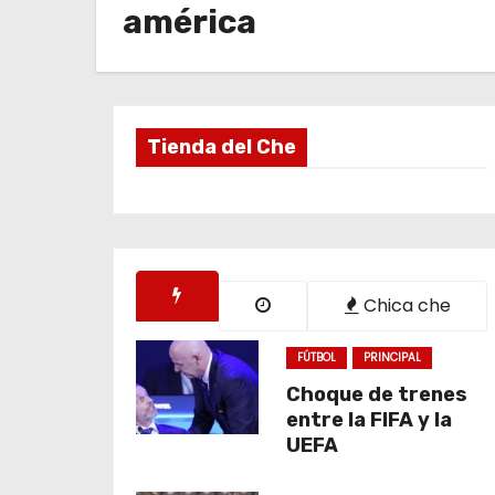
o
américa
Tienda del Che
Chica che
FÚTBOL
PRINCIPAL
Choque de trenes
entre la FIFA y la
UEFA