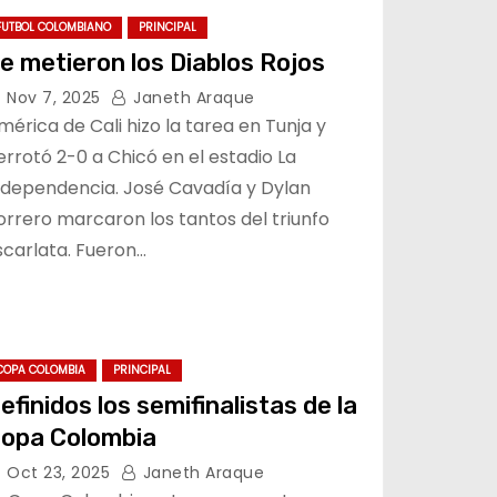
FUTBOL COLOMBIANO
PRINCIPAL
e metieron los Diablos Rojos
Nov 7, 2025
Janeth Araque
mérica de Cali hizo la tarea en Tunja y
errotó 2-0 a Chicó en el estadio La
ndependencia. José Cavadía y Dylan
orrero marcaron los tantos del triunfo
scarlata. Fueron…
COPA COLOMBIA
PRINCIPAL
efinidos los semifinalistas de la
opa Colombia
Oct 23, 2025
Janeth Araque