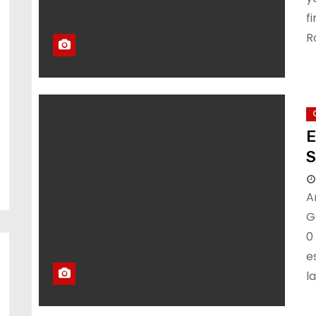
f
R
E
S
A
G
0
e
l