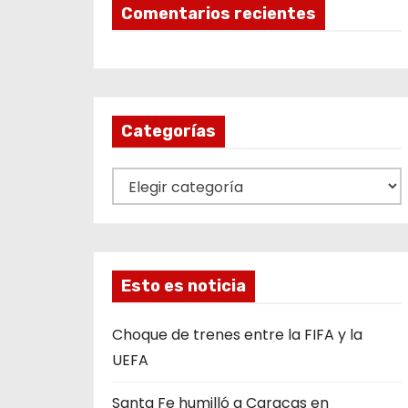
Comentarios recientes
Categorías
C
a
t
e
g
Esto es noticia
o
r
Choque de trenes entre la FIFA y la
í
UEFA
a
Santa Fe humilló a Caracas en