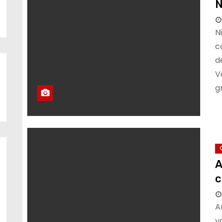
N
N
c
d
V
g
A
c
A
y