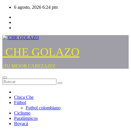
Saltar
6 agosto, 2026
6:24 pm
al
contenido
CHE GOLAZO
¡TU MEJOR CABEZAZO!
Chica Che
Fútbol
Futbol colombiano
Ciclismo
Paralímpicos
Boyacá