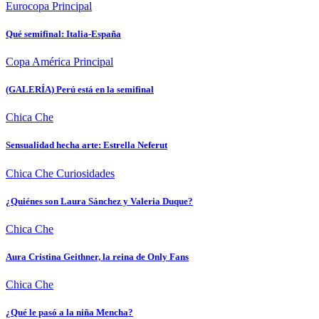
Eurocopa
Principal
Qué semifinal: Italia-España
Copa América
Principal
(GALERÍA) Perú está en la semifinal
Chica Che
Sensualidad hecha arte: Estrella Neferut
Chica Che
Curiosidades
¿Quiénes son Laura Sánchez y Valeria Duque?
Chica Che
Aura Cristina Geithner, la reina de Only Fans
Chica Che
¿Qué le pasó a la niña Mencha?