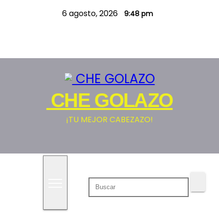
S
6 agosto, 2026
9:48 pm
a
l
t
a
r
a
CHE GOLAZO
l
c
¡TU MEJOR CABEZAZO!
o
n
t
e
n
i
d