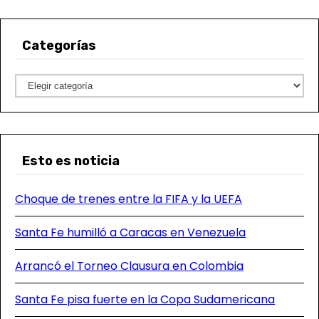
Categorías
C
a
t
e
Esto es noticia
g
o
Choque de trenes entre la FIFA y la UEFA
r
í
Santa Fe humilló a Caracas en Venezuela
a
s
Arrancó el Torneo Clausura en Colombia
Santa Fe pisa fuerte en la Copa Sudamericana