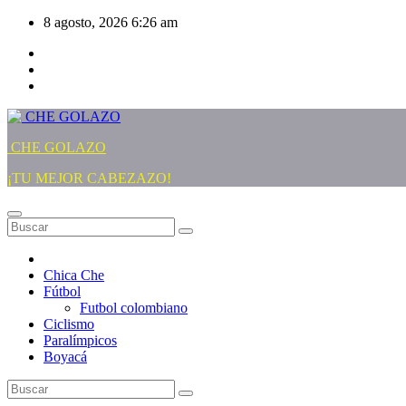
Saltar
8 agosto, 2026
6:26 am
al
contenido
CHE GOLAZO
¡TU MEJOR CABEZAZO!
Chica Che
Fútbol
Futbol colombiano
Ciclismo
Paralímpicos
Boyacá