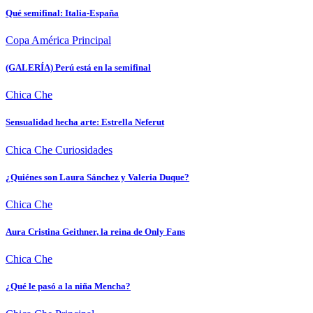
Qué semifinal: Italia-España
Copa América
Principal
(GALERÍA) Perú está en la semifinal
Chica Che
Sensualidad hecha arte: Estrella Neferut
Chica Che
Curiosidades
¿Quiénes son Laura Sánchez y Valeria Duque?
Chica Che
Aura Cristina Geithner, la reina de Only Fans
Chica Che
¿Qué le pasó a la niña Mencha?