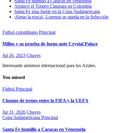
Santa Fe humilló a Caracas en Venezuela
Arrancó el Torneo Clausura en Colombia
Santa Fe pisa fuerte en la Copa Sudamericana
¡Sigue la rosca!, Lorenzo se queda en la Selección
Futbol colombiano
Principal
Millos y su prueba de fuego ante Crystal Palace
Jul 26, 2023
Chaves
Interesante amistoso internacional para los Azules.
You missed
Fútbol
Principal
Choque de trenes entre la FIFA y la UEFA
Jul 31, 2026
Chaves
Copa Sudamericana
Principal
Santa Fe humilló a Caracas en Venezuela