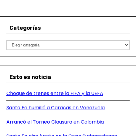
Categorías
C
a
t
e
Esto es noticia
g
o
Choque de trenes entre la FIFA y la UEFA
r
í
Santa Fe humilló a Caracas en Venezuela
a
s
Arrancó el Torneo Clausura en Colombia