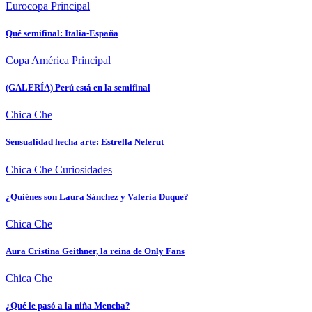
Eurocopa
Principal
Qué semifinal: Italia-España
Copa América
Principal
(GALERÍA) Perú está en la semifinal
Chica Che
Sensualidad hecha arte: Estrella Neferut
Chica Che
Curiosidades
¿Quiénes son Laura Sánchez y Valeria Duque?
Chica Che
Aura Cristina Geithner, la reina de Only Fans
Chica Che
¿Qué le pasó a la niña Mencha?