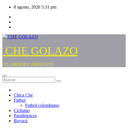
Saltar
8 agosto, 2026
5:31 pm
al
contenido
CHE GOLAZO
¡TU MEJOR CABEZAZO!
Chica Che
Fútbol
Futbol colombiano
Ciclismo
Paralímpicos
Boyacá