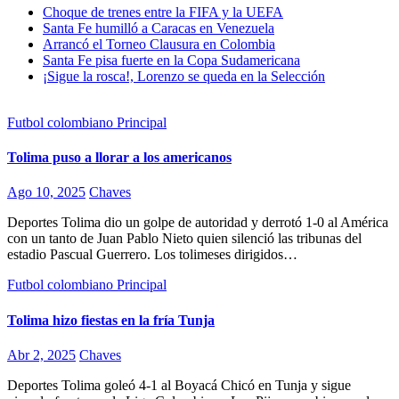
Choque de trenes entre la FIFA y la UEFA
Santa Fe humilló a Caracas en Venezuela
Arrancó el Torneo Clausura en Colombia
Santa Fe pisa fuerte en la Copa Sudamericana
¡Sigue la rosca!, Lorenzo se queda en la Selección
Futbol colombiano
Principal
Tolima puso a llorar a los americanos
Ago 10, 2025
Chaves
Deportes Tolima dio un golpe de autoridad y derrotó 1-0 al América
con un tanto de Juan Pablo Nieto quien silenció las tribunas del
estadio Pascual Guerrero. Los tolimeses dirigidos…
Futbol colombiano
Principal
Tolima hizo fiestas en la fría Tunja
Abr 2, 2025
Chaves
Deportes Tolima goleó 4-1 al Boyacá Chicó en Tunja y sigue