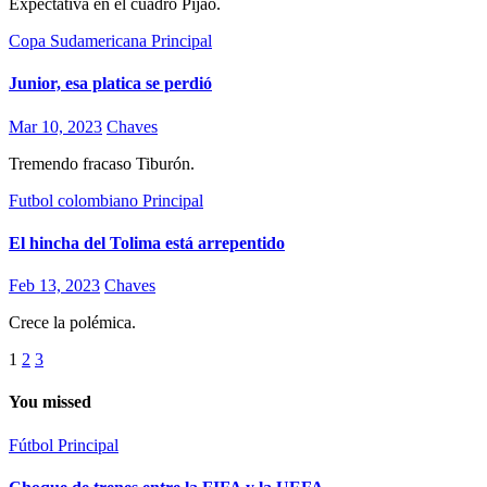
Expectativa en el cuadro Pijao.
Copa Sudamericana
Principal
Junior, esa platica se perdió
Mar 10, 2023
Chaves
Tremendo fracaso Tiburón.
Futbol colombiano
Principal
El hincha del Tolima está arrepentido
Feb 13, 2023
Chaves
Crece la polémica.
Paginación
1
2
3
de
You missed
entradas
Fútbol
Principal