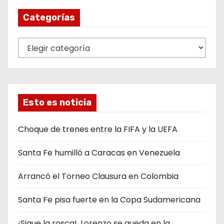
Categorías
C
a
t
e
g
Esto es noticia
o
r
Choque de trenes entre la FIFA y la UEFA
í
Santa Fe humilló a Caracas en Venezuela
a
s
Arrancó el Torneo Clausura en Colombia
Santa Fe pisa fuerte en la Copa Sudamericana
¡Sigue la rosca!, Lorenzo se queda en la