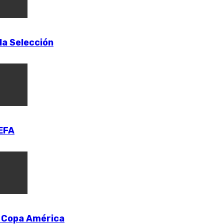
la Selección
UEFA
la Copa América