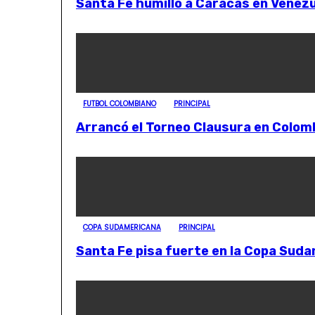
Santa Fe humilló a Caracas en Venez
FUTBOL COLOMBIANO
PRINCIPAL
Arrancó el Torneo Clausura en Colom
COPA SUDAMERICANA
PRINCIPAL
Santa Fe pisa fuerte en la Copa Sud