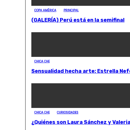
COPA AMÉRICA
PRINCIPAL
(GALERÍA) Perú está en la semifinal
CHICA CHE
Sensualidad hecha arte: Estrella Ne
CHICA CHE
CURIOSIDADES
¿Quiénes son Laura Sánchez y Valeri