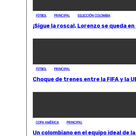
FÚTBOL
PRINCIPAL
SELECCIÓN COLOMBIA
¡Sigue la rosca!, Lorenzo se queda en 
FÚTBOL
PRINCIPAL
Choque de trenes entre la FIFA y la 
COPA AMÉRICA
PRINCIPAL
Un colombiano en el equipo ideal de 