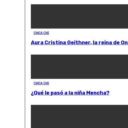
CHICA CHE
Aura Cristina Geithner, la reina de O
CHICA CHE
¿Qué le pasó a la niña Mencha?