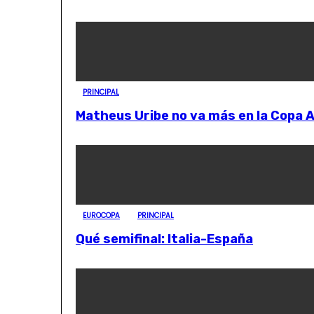
PRINCIPAL
Matheus Uribe no va más en la Copa 
EUROCOPA
PRINCIPAL
Qué semifinal: Italia-España