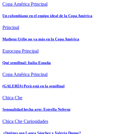
Copa América
Principal
Un colombiano en el equipo ideal de la Copa América
Principal
Matheus Uribe no va más en la Copa América
Eurocopa
Principal
Qué semifinal: Italia-España
Copa América
Principal
(GALERÍA) Perú está en la semifinal
Chica Che
Sensualidad hecha arte: Estrella Neferut
Chica Che
Curiosidades
¿Quiénes son Laura Sánchez y Valeria Duque?