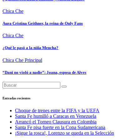
Chica Che
Aura Cristina Geithner, la reina de Only Fans
Chica Che
¿Qué le pasó a la niña Mencha?
Chica Che
Principal
“Dani no violó a nadie”: Joana, esposa de Alves
Entradas recientes
Choque de trenes entre la FIFA y la UEFA
Santa Fe humilló a Caracas en Venezuela
Arrancó el Torneo Clausura en Colombia
Santa Fe pisa fuerte en la Copa Sudamericana
¡Sigue la rosca!, Lorenzo se queda en la Selección