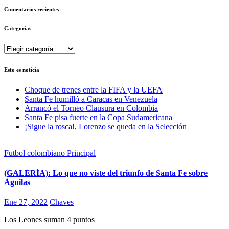
Comentarios recientes
Categorías
Categorías
Esto es noticia
Choque de trenes entre la FIFA y la UEFA
Santa Fe humilló a Caracas en Venezuela
Arrancó el Torneo Clausura en Colombia
Santa Fe pisa fuerte en la Copa Sudamericana
¡Sigue la rosca!, Lorenzo se queda en la Selección
Futbol colombiano
Principal
(GALERÍA): Lo que no viste del triunfo de Santa Fe sobre
Águilas
Ene 27, 2022
Chaves
Los Leones suman 4 puntos