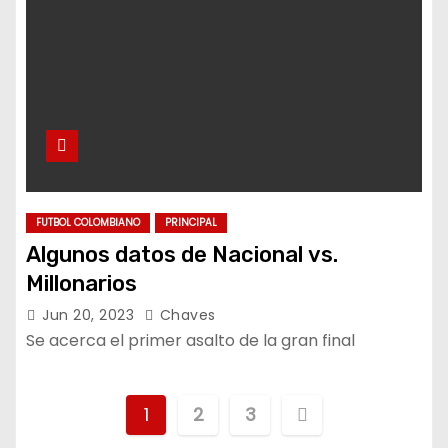
FUTBOL COLOMBIANO
PRINCIPAL
Algunos datos de Nacional vs.
Millonarios
Jun 20, 2023
Chaves
Se acerca el primer asalto de la gran final
P
1
2
3