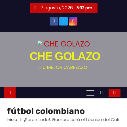
S
7 agosto, 2026
5:32 pm
a
l
t
a
r
a
CHE GOLAZO
l
c
¡TU MEJOR CABEZAZO!
o
n
t
e
n
fútbol colombiano
i
Inicio
¡Paren todo!, Gamero será el técnico del Cali
d