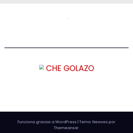
CHE GOLAZO
¡TU MEJOR CABEZAZO!
Funciona gracias a WordPress
|
Tema: Newses por
Themeansar
.