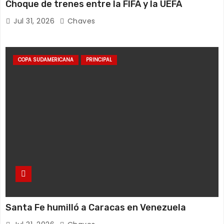
Choque de trenes entre la FIFA y la UEFA
e
Jul 31, 2026
Chaves
n
t
COPA SUDAMERICANA
PRINCIPAL
r
a
d
a
s
Santa Fe humilló a Caracas en Venezuela