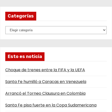
Categorías
C
a
t
e
Esto es noticia
g
o
Choque de trenes entre la FIFA y la UEFA
r
í
Santa Fe humilló a Caracas en Venezuela
a
s
Arrancó el Torneo Clausura en Colombia
Santa Fe pisa fuerte en la Copa Sudamericana