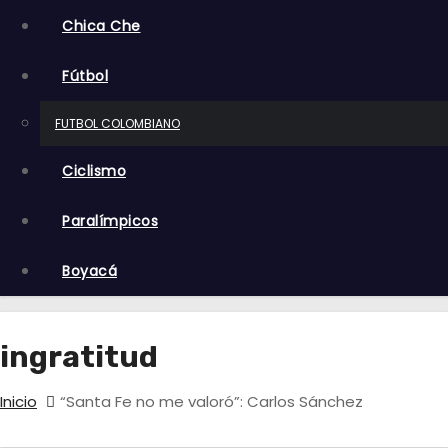
o
Chica Che
Fútbol
FUTBOL COLOMBIANO
Ciclismo
Paralímpicos
Boyacá
ingratitud
Inicio
“Santa Fe no me valoró”: Carlos Sánchez