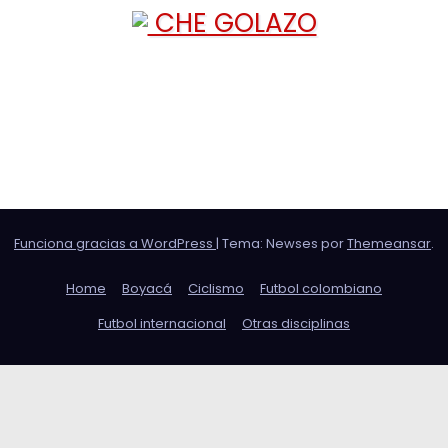
CHE GOLAZO
¡TU MEJOR CABEZAZO!
Funciona gracias a WordPress
|
Tema: Newses por
Themeansar
.
Home
Boyacá
Ciclismo
Futbol colombiano
Futbol internacional
Otras disciplinas