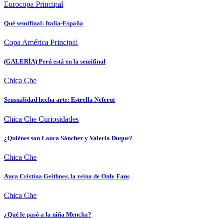
Eurocopa
Principal
Qué semifinal: Italia-España
Copa América
Principal
(GALERÍA) Perú está en la semifinal
Chica Che
Sensualidad hecha arte: Estrella Neferut
Chica Che
Curiosidades
¿Quiénes son Laura Sánchez y Valeria Duque?
Chica Che
Aura Cristina Geithner, la reina de Only Fans
Chica Che
¿Qué le pasó a la niña Mencha?