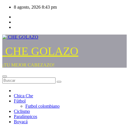
Saltar
8 agosto, 2026
8:43 pm
al
contenido
CHE GOLAZO
¡TU MEJOR CABEZAZO!
Chica Che
Fútbol
Futbol colombiano
Ciclismo
Paralímpicos
Boyacá