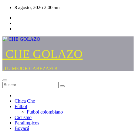
Saltar
8 agosto, 2026
2:00 am
al
contenido
CHE GOLAZO
¡TU MEJOR CABEZAZO!
Chica Che
Fútbol
Futbol colombiano
Ciclismo
Paralímpicos
Boyacá