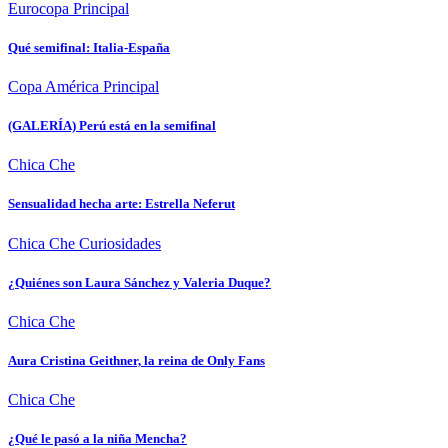
Eurocopa
Principal
Qué semifinal: Italia-España
Copa América
Principal
(GALERÍA) Perú está en la semifinal
Chica Che
Sensualidad hecha arte: Estrella Neferut
Chica Che
Curiosidades
¿Quiénes son Laura Sánchez y Valeria Duque?
Chica Che
Aura Cristina Geithner, la reina de Only Fans
Chica Che
¿Qué le pasó a la niña Mencha?