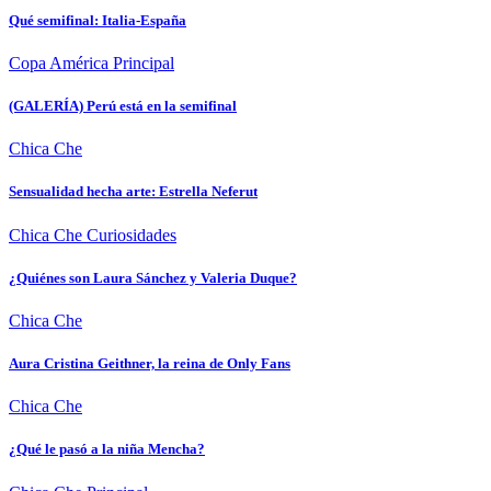
Qué semifinal: Italia-España
Copa América
Principal
(GALERÍA) Perú está en la semifinal
Chica Che
Sensualidad hecha arte: Estrella Neferut
Chica Che
Curiosidades
¿Quiénes son Laura Sánchez y Valeria Duque?
Chica Che
Aura Cristina Geithner, la reina de Only Fans
Chica Che
¿Qué le pasó a la niña Mencha?