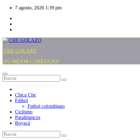
Saltar
7 agosto, 2026
1:39 pm
al
contenido
CHE GOLAZO
¡TU MEJOR CABEZAZO!
Chica Che
Fútbol
Futbol colombiano
Ciclismo
Paralímpicos
Boyacá