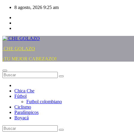
Saltar
8 agosto, 2026
9:25 am
al
contenido
CHE GOLAZO
¡TU MEJOR CABEZAZO!
Chica Che
Fútbol
Futbol colombiano
Ciclismo
Paralímpicos
Boyacá