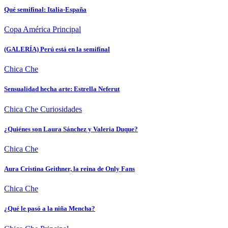
Qué semifinal: Italia-España
Copa América
Principal
(GALERÍA) Perú está en la semifinal
Chica Che
Sensualidad hecha arte: Estrella Neferut
Chica Che
Curiosidades
¿Quiénes son Laura Sánchez y Valeria Duque?
Chica Che
Aura Cristina Geithner, la reina de Only Fans
Chica Che
¿Qué le pasó a la niña Mencha?