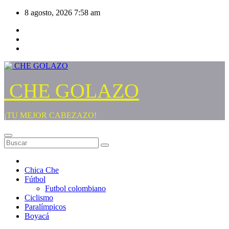
Saltar
8 agosto, 2026
7:58 am
al
contenido
CHE GOLAZO
¡TU MEJOR CABEZAZO!
Chica Che
Fútbol
Futbol colombiano
Ciclismo
Paralímpicos
Boyacá