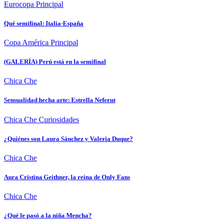
Eurocopa
Principal
Qué semifinal: Italia-España
Copa América
Principal
(GALERÍA) Perú está en la semifinal
Chica Che
Sensualidad hecha arte: Estrella Neferut
Chica Che
Curiosidades
¿Quiénes son Laura Sánchez y Valeria Duque?
Chica Che
Aura Cristina Geithner, la reina de Only Fans
Chica Che
¿Qué le pasó a la niña Mencha?