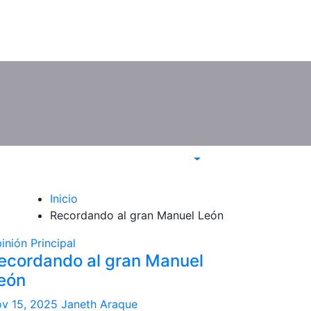
Inicio
Recordando al gran Manuel León
inión
Principal
ecordando al gran Manuel
eón
v 15, 2025
Janeth Araque