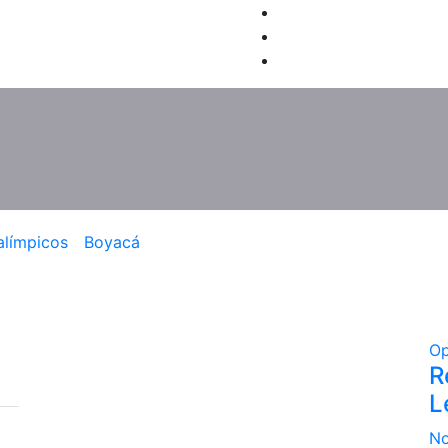
alímpicos
Boyacá
Op
R
L
No
a