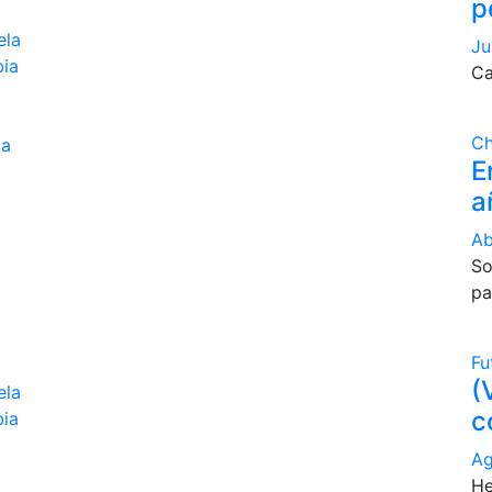
p
ela
Ju
bia
Ca
Ch
la
E
a
Ab
So
pa
Fu
(
ela
c
bia
Ag
He