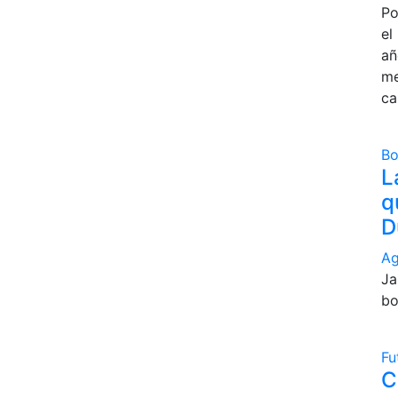
Po
el
añ
me
ca
B
L
q
D
Ag
Ja
bo
Fu
C