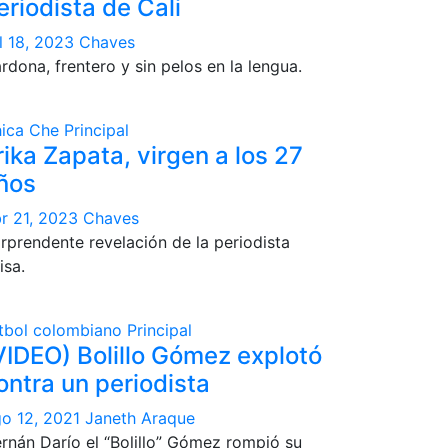
eriodista de Cali
l 18, 2023
Chaves
rdona, frentero y sin pelos en la lengua.
ica Che
Principal
rika Zapata, virgen a los 27
ños
r 21, 2023
Chaves
rprendente revelación de la periodista
isa.
tbol colombiano
Principal
VIDEO) Bolillo Gómez explotó
ontra un periodista
o 12, 2021
Janeth Araque
rnán Darío el “Bolillo” Gómez rompió su