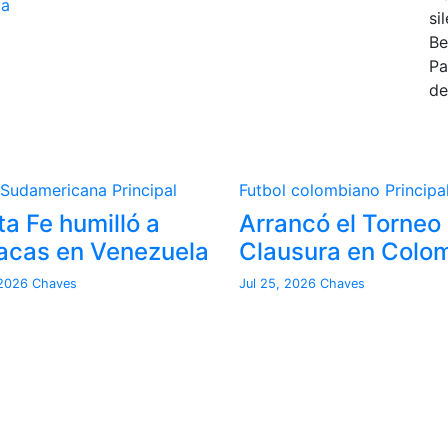
la
si
Be
Pa
de
 Sudamericana
Principal
Futbol colombiano
Principa
a Fe humilló a
Arrancó el Torneo
acas en Venezuela
Clausura en Colo
 2026
Chaves
Jul 25, 2026
Chaves