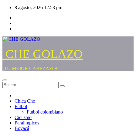
Saltar
8 agosto, 2026
12:53 pm
al
contenido
CHE GOLAZO
¡TU MEJOR CABEZAZO!
Chica Che
Fútbol
Futbol colombiano
Ciclismo
Paralímpicos
Boyacá