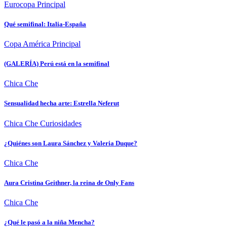
Eurocopa
Principal
Qué semifinal: Italia-España
Copa América
Principal
(GALERÍA) Perú está en la semifinal
Chica Che
Sensualidad hecha arte: Estrella Neferut
Chica Che
Curiosidades
¿Quiénes son Laura Sánchez y Valeria Duque?
Chica Che
Aura Cristina Geithner, la reina de Only Fans
Chica Che
¿Qué le pasó a la niña Mencha?