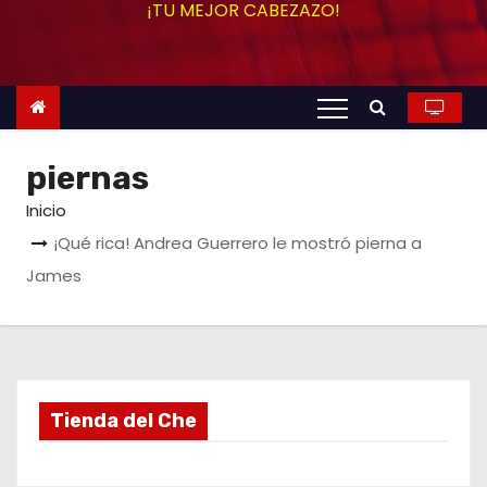
¡TU MEJOR CABEZAZO!
o
piernas
Inicio
¡Qué rica! Andrea Guerrero le mostró pierna a
James
Tienda del Che