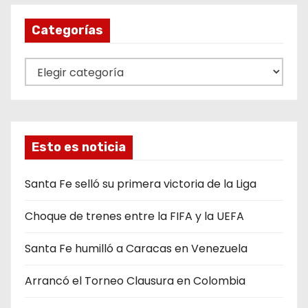
Categorías
C
a
t
e
g
Esto es noticia
o
r
Santa Fe selló su primera victoria de la Liga
í
Choque de trenes entre la FIFA y la UEFA
a
s
Santa Fe humilló a Caracas en Venezuela
Arrancó el Torneo Clausura en Colombia