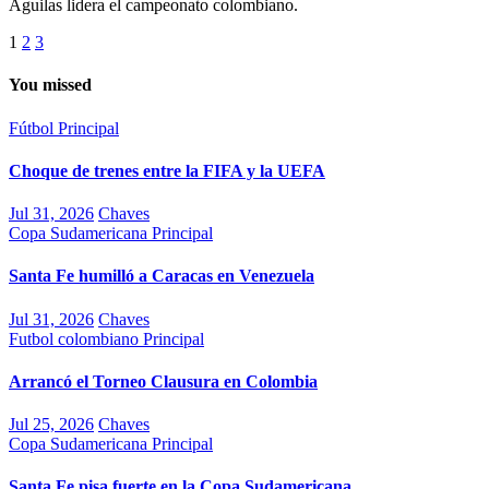
Águilas lidera el campeonato colombiano.
Paginación
1
2
3
de
You missed
entradas
Fútbol
Principal
Choque de trenes entre la FIFA y la UEFA
Jul 31, 2026
Chaves
Copa Sudamericana
Principal
Santa Fe humilló a Caracas en Venezuela
Jul 31, 2026
Chaves
Futbol colombiano
Principal
Arrancó el Torneo Clausura en Colombia
Jul 25, 2026
Chaves
Copa Sudamericana
Principal
Santa Fe pisa fuerte en la Copa Sudamericana