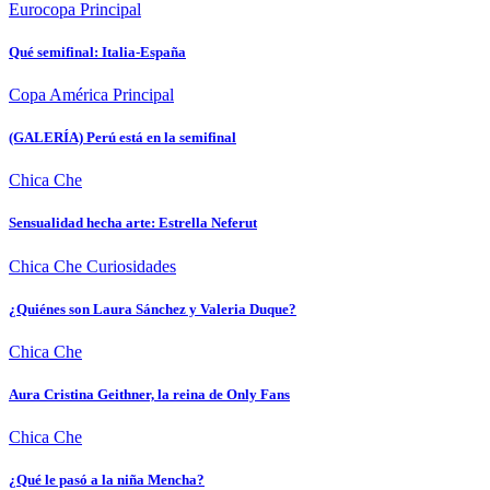
Eurocopa
Principal
Qué semifinal: Italia-España
Copa América
Principal
(GALERÍA) Perú está en la semifinal
Chica Che
Sensualidad hecha arte: Estrella Neferut
Chica Che
Curiosidades
¿Quiénes son Laura Sánchez y Valeria Duque?
Chica Che
Aura Cristina Geithner, la reina de Only Fans
Chica Che
¿Qué le pasó a la niña Mencha?