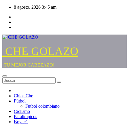
Saltar
8 agosto, 2026
3:45 am
al
contenido
CHE GOLAZO
¡TU MEJOR CABEZAZO!
Chica Che
Fútbol
Futbol colombiano
Ciclismo
Paralímpicos
Boyacá