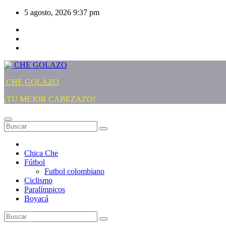
Saltar
5 agosto, 2026
9:37 pm
al
contenido
CHE GOLAZO
¡TU MEJOR CABEZAZO!
Chica Che
Fútbol
Futbol colombiano
Ciclismo
Paralímpicos
Boyacá