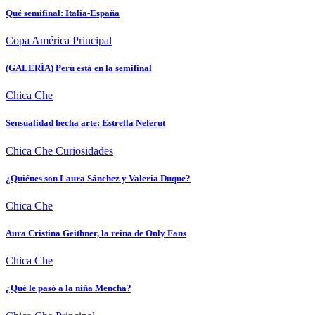
Qué semifinal: Italia-España
Copa América
Principal
(GALERÍA) Perú está en la semifinal
Chica Che
Sensualidad hecha arte: Estrella Neferut
Chica Che
Curiosidades
¿Quiénes son Laura Sánchez y Valeria Duque?
Chica Che
Aura Cristina Geithner, la reina de Only Fans
Chica Che
¿Qué le pasó a la niña Mencha?