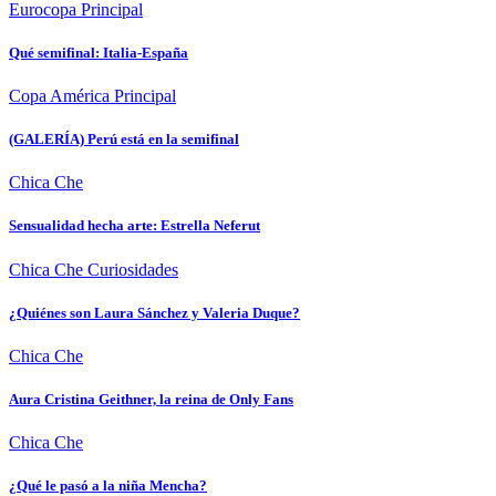
Eurocopa
Principal
Qué semifinal: Italia-España
Copa América
Principal
(GALERÍA) Perú está en la semifinal
Chica Che
Sensualidad hecha arte: Estrella Neferut
Chica Che
Curiosidades
¿Quiénes son Laura Sánchez y Valeria Duque?
Chica Che
Aura Cristina Geithner, la reina de Only Fans
Chica Che
¿Qué le pasó a la niña Mencha?