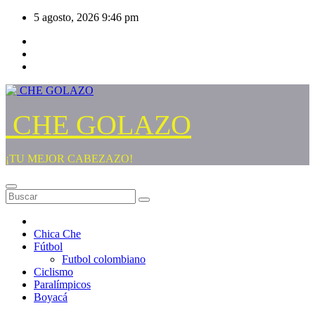
Saltar
5 agosto, 2026
9:46 pm
al
contenido
CHE GOLAZO
¡TU MEJOR CABEZAZO!
Chica Che
Fútbol
Futbol colombiano
Ciclismo
Paralímpicos
Boyacá