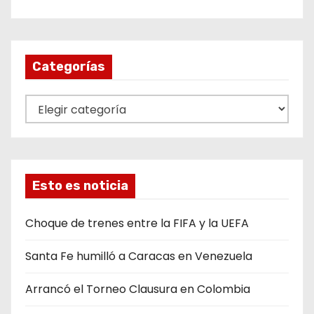
Categorías
C
a
t
e
g
Esto es noticia
o
r
Choque de trenes entre la FIFA y la UEFA
í
Santa Fe humilló a Caracas en Venezuela
a
s
Arrancó el Torneo Clausura en Colombia