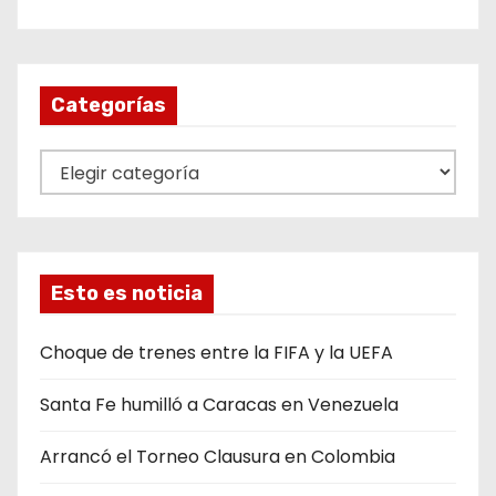
Categorías
C
a
t
e
g
Esto es noticia
o
r
Choque de trenes entre la FIFA y la UEFA
í
Santa Fe humilló a Caracas en Venezuela
a
s
Arrancó el Torneo Clausura en Colombia