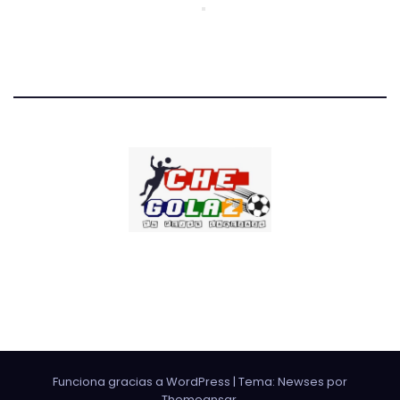
CHE GOLAZO
¡TU MEJOR CABEZAZO!
Funciona gracias a WordPress
|
Tema: Newses por
Themeansar
.