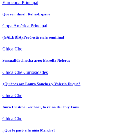
Eurocopa
Principal
Qué semifinal: Italia-España
Copa América
Principal
(GALERÍA) Perú está en la semifinal
Chica Che
Sensualidad hecha arte: Estrella Neferut
Chica Che
Curiosidades
¿Quiénes son Laura Sánchez y Valeria Duque?
Chica Che
Aura Cristina Geithner, la reina de Only Fans
Chica Che
¿Qué le pasó a la niña Mencha?