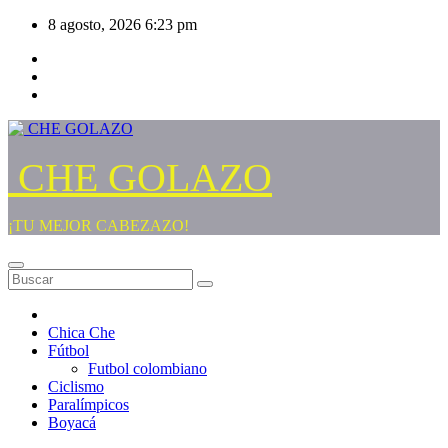
Saltar
8 agosto, 2026
6:23 pm
al
contenido
CHE GOLAZO
¡TU MEJOR CABEZAZO!
Chica Che
Fútbol
Futbol colombiano
Ciclismo
Paralímpicos
Boyacá