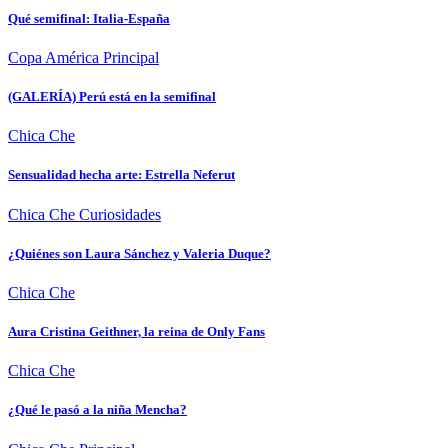
Qué semifinal: Italia-España
Copa América
Principal
(GALERÍA) Perú está en la semifinal
Chica Che
Sensualidad hecha arte: Estrella Neferut
Chica Che
Curiosidades
¿Quiénes son Laura Sánchez y Valeria Duque?
Chica Che
Aura Cristina Geithner, la reina de Only Fans
Chica Che
¿Qué le pasó a la niña Mencha?