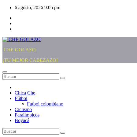
Saltar
6 agosto, 2026
9:05 pm
al
contenido
CHE GOLAZO
¡TU MEJOR CABEZAZO!
Chica Che
Fútbol
Futbol colombiano
Ciclismo
Paralímpicos
Boyacá