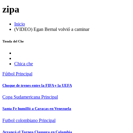
zipa
Inicio
(VIDEO) Egan Bernal volvió a caminar
Tienda del Che
Chica che
Fútbol
Principal
Choque de trenes entre la FIFA y la UEFA
Copa Sudamericana
Principal
Santa Fe humilló a Caracas en Venezuela
Futbol colombiano
Principal
Arrancó el Torneo Clausura en Colombia