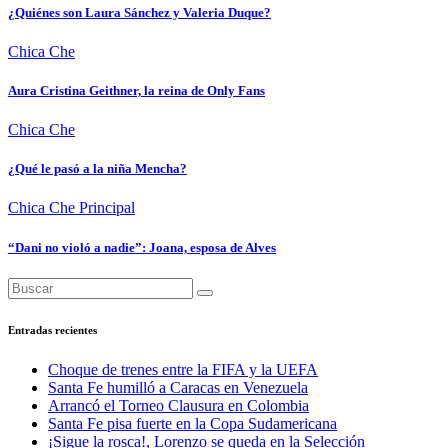
¿Quiénes son Laura Sánchez y Valeria Duque?
Chica Che
Aura Cristina Geithner, la reina de Only Fans
Chica Che
¿Qué le pasó a la niña Mencha?
Chica Che
Principal
“Dani no violó a nadie”: Joana, esposa de Alves
Entradas recientes
Choque de trenes entre la FIFA y la UEFA
Santa Fe humilló a Caracas en Venezuela
Arrancó el Torneo Clausura en Colombia
Santa Fe pisa fuerte en la Copa Sudamericana
¡Sigue la rosca!, Lorenzo se queda en la Selección