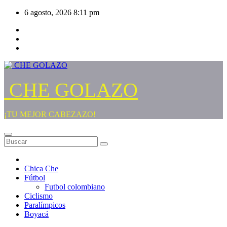
Saltar
6 agosto, 2026
8:11 pm
al
contenido
CHE GOLAZO
¡TU MEJOR CABEZAZO!
Chica Che
Fútbol
Futbol colombiano
Ciclismo
Paralímpicos
Boyacá