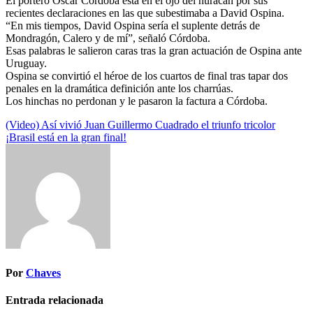
El portero Óscar Córdoba está en el ojo del huracán por sus
recientes declaraciones en las que subestimaba a David Ospina.
“En mis tiempos, David Ospina sería el suplente detrás de
Mondragón, Calero y de mí”, señaló Córdoba.
Esas palabras le salieron caras tras la gran actuación de Ospina ante
Uruguay.
Ospina se convirtió el héroe de los cuartos de final tras tapar dos
penales en la dramática definición ante los charrúas.
Los hinchas no perdonan y le pasaron la factura a Córdoba.
Navegación
(Video) Así vivió Juan Guillermo Cuadrado el triunfo tricolor
¡Brasil está en la gran final!
de
entradas
Por
Chaves
Entrada relacionada