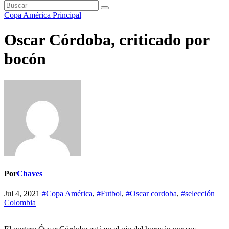
Copa América
Principal
Oscar Córdoba, criticado por
bocón
Por
Chaves
Jul 4, 2021
#Copa América
,
#Futbol
,
#Oscar cordoba
,
#selección
Colombia