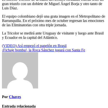
gran triunfo con un doblete de Miguel Ángel Borja y otro tanto de
Luis Díaz.
El equipo colombiano dejó una grata imagen en el Metropolitano de
Barranquilla. En el próximo mes de octubre regresan las emociones
de las Eliminatorias con otra triple jornada.
La Tricolor se medirá ante Uruguay de visitante y luego ante Brasil
y Ecuador en la capital del Atlántico.
Navegación
(VIDEO) Así empezó el papelón en Brasil
¡Fichaje bomba!, la Roca Sánchez jugará con Santa Fe
de
entradas
Por
Chaves
Entrada relacionada