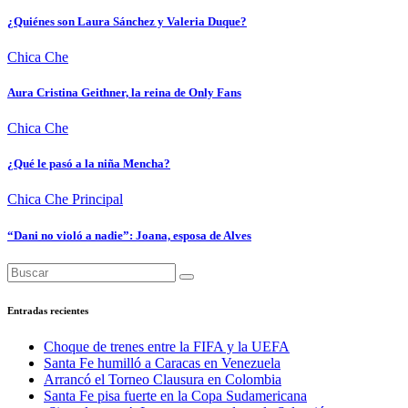
¿Quiénes son Laura Sánchez y Valeria Duque?
Chica Che
Aura Cristina Geithner, la reina de Only Fans
Chica Che
¿Qué le pasó a la niña Mencha?
Chica Che
Principal
“Dani no violó a nadie”: Joana, esposa de Alves
Entradas recientes
Choque de trenes entre la FIFA y la UEFA
Santa Fe humilló a Caracas en Venezuela
Arrancó el Torneo Clausura en Colombia
Santa Fe pisa fuerte en la Copa Sudamericana