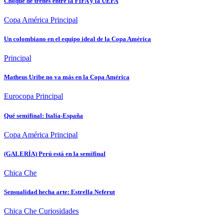
Choque de trenes entre la FIFA y la UEFA
Copa América
Principal
Un colombiano en el equipo ideal de la Copa América
Principal
Matheus Uribe no va más en la Copa América
Eurocopa
Principal
Qué semifinal: Italia-España
Copa América
Principal
(GALERÍA) Perú está en la semifinal
Chica Che
Sensualidad hecha arte: Estrella Neferut
Chica Che
Curiosidades