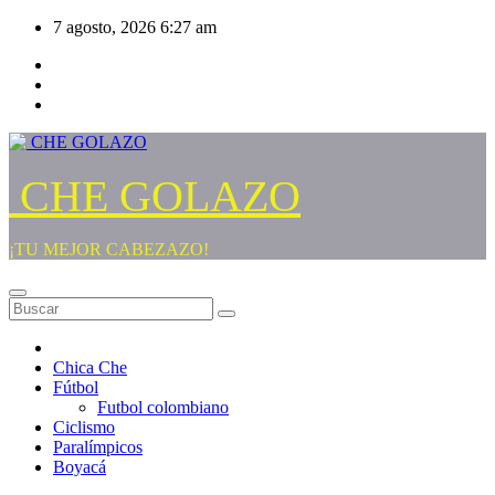
Saltar
7 agosto, 2026
6:27 am
al
contenido
CHE GOLAZO
¡TU MEJOR CABEZAZO!
Chica Che
Fútbol
Futbol colombiano
Ciclismo
Paralímpicos
Boyacá