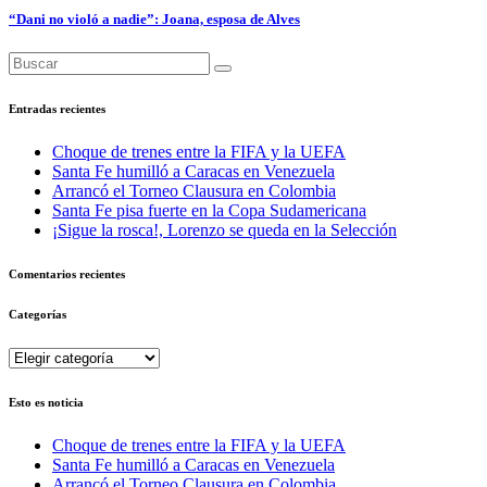
“Dani no violó a nadie”: Joana, esposa de Alves
Entradas recientes
Choque de trenes entre la FIFA y la UEFA
Santa Fe humilló a Caracas en Venezuela
Arrancó el Torneo Clausura en Colombia
Santa Fe pisa fuerte en la Copa Sudamericana
¡Sigue la rosca!, Lorenzo se queda en la Selección
Comentarios recientes
Categorías
Categorías
Esto es noticia
Choque de trenes entre la FIFA y la UEFA
Santa Fe humilló a Caracas en Venezuela
Arrancó el Torneo Clausura en Colombia