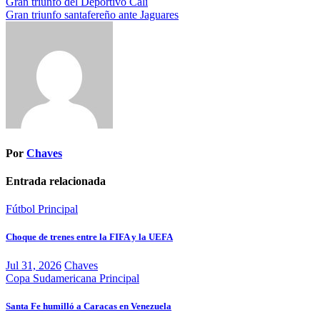
Navegación
Gran triunfo del Deportivo Cali
Gran triunfo santafereño ante Jaguares
de
entradas
Por
Chaves
Entrada relacionada
Fútbol
Principal
Choque de trenes entre la FIFA y la UEFA
Jul 31, 2026
Chaves
Copa Sudamericana
Principal
Santa Fe humilló a Caracas en Venezuela