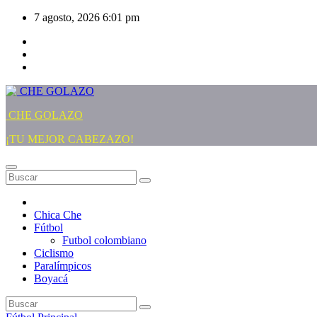
Saltar
7 agosto, 2026
6:01 pm
al
contenido
CHE GOLAZO
¡TU MEJOR CABEZAZO!
Chica Che
Fútbol
Futbol colombiano
Ciclismo
Paralímpicos
Boyacá