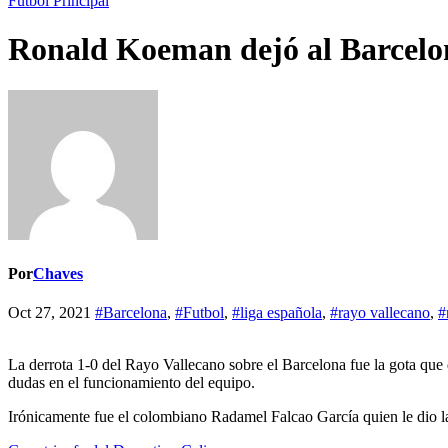
Fútbol
Principal
Ronald Koeman dejó al Barcelo
Por
Chaves
Oct 27, 2021
#Barcelona
,
#Futbol
,
#liga española
,
#rayo vallecano
,
#
La derrota 1-0 del Rayo Vallecano sobre el Barcelona fue la gota que
dudas en el funcionamiento del equipo.
Irónicamente fue el colombiano Radamel Falcao García quien le dio l