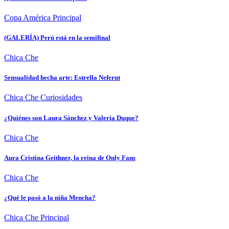
Copa América
Principal
(GALERÍA) Perú está en la semifinal
Chica Che
Sensualidad hecha arte: Estrella Neferut
Chica Che
Curiosidades
¿Quiénes son Laura Sánchez y Valeria Duque?
Chica Che
Aura Cristina Geithner, la reina de Only Fans
Chica Che
¿Qué le pasó a la niña Mencha?
Chica Che
Principal