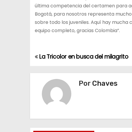
última competencia del certamen para ag
Bogotá, para nosotros representa mucho 
sobre todo los juveniles. Aquí hay mucha
equipo completo, gracias Colombia”.
La Tricolor en busca del milagrito
N
a
v
Por
Chaves
e
g
a