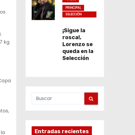
PRINCIPAL
tos
SELECCIÓN
COLOMBIA
¡Sigue la
.
rosca!,
7 kg.
Lorenzo se
queda en la
Selección
 Copa
tos,
Entradas recientes
 la