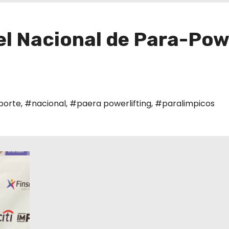
el Nacional de Para-Pow
porte
,
#nacional
,
#paera powerlifting
,
#paralimpicos