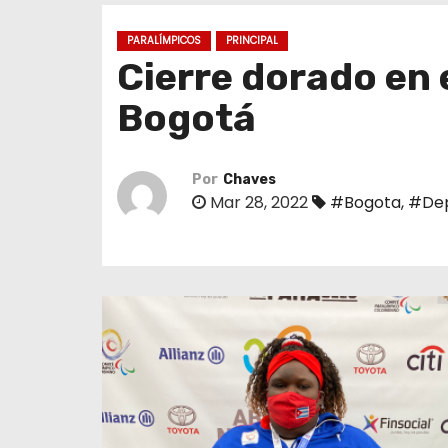
o
PARALÍMPICOS
PRINCIPAL
Cierre dorado en 
Bogotá
Por
Chaves
Mar 28, 2022
#Bogota
,
#De