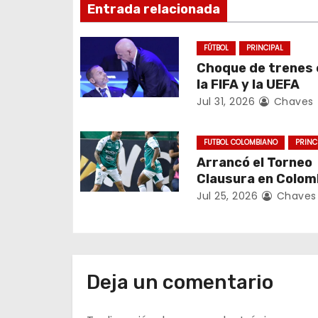
c
Entrada relacionada
i
FÚTBOL
PRINCIPAL
ó
Choque de trenes 
la FIFA y la UEFA
n
Jul 31, 2026
Chaves
d
FUTBOL COLOMBIANO
PRINC
e
Arrancó el Torneo
e
Clausura en Colom
Jul 25, 2026
Chaves
n
t
r
Deja un comentario
a