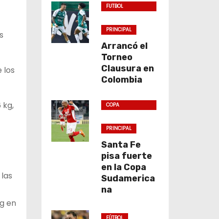
FUTBOL
COLOMBIANO
PRINCIPAL
s
Arrancó el
Torneo
Clausura en
 los
Colombia
 kg,
COPA
SUDAMERICANA
PRINCIPAL
Santa Fe
pisa fuerte
en la Copa
 las
Sudamerica
na
g en
FÚTBOL