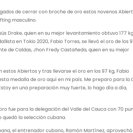
rgados de cerrar con broche de oro estos novenos Abier
fting masculino.
esús Drake, quien en su mejor levantamiento obtuvo 177 kg
lista en Tokio 2020, Fabio Torres, se llevó el oro de los 9
ante de Caldas, Jhon Fredy Castañeda, quien en su mejor
stos Abiertos y tras llevarse el oro en los 97 kg, Fabio
r esta medalla de oro aquí en mi país. Me preparo para la
Estoy en una preparación muy fuerte, lo hago día a día,
oro fue para la delegación del Valle del Cauca con 70 pun
lo quedó la selección cubana.
 Habana, el entrenador cubano, Ramón Martínez, aprovechó