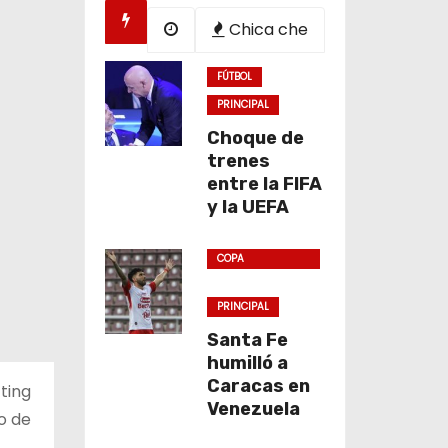
Chica che
FÚTBOL
PRINCIPAL
Choque de
trenes
entre la FIFA
y la UEFA
COPA
SUDAMERICANA
PRINCIPAL
Santa Fe
humilló a
Caracas en
ting
Venezuela
o de