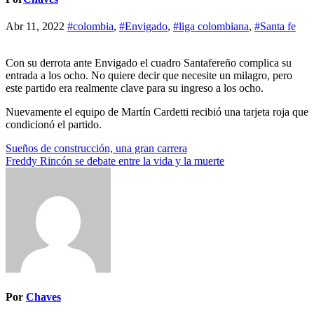
Abr 11, 2022
#colombia
,
#Envigado
,
#liga colombiana
,
#Santa fe
Con su derrota ante Envigado el cuadro Santafereño complica su
entrada a los ocho. No quiere decir que necesite un milagro, pero
este partido era realmente clave para su ingreso a los ocho.
Nuevamente el equipo de Martín Cardetti recibió una tarjeta roja que
condicionó el partido.
Navegación
Sueños de construcción, una gran carrera
Freddy Rincón se debate entre la vida y la muerte
de
entradas
Por
Chaves