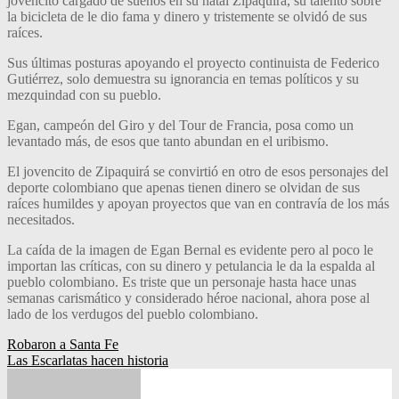
jovencito cargado de sueños en su natal Zipaquirá, su talento sobre
la bicicleta de le dio fama y dinero y tristemente se olvidó de sus
raíces.
Sus últimas posturas apoyando el proyecto continuista de Federico
Gutiérrez, solo demuestra su ignorancia en temas políticos y su
mezquindad con su pueblo.
Egan, campeón del Giro y del Tour de Francia, posa como un
levantado más, de esos que tanto abundan en el uribismo.
El jovencito de Zipaquirá se convirtió en otro de esos personajes del
deporte colombiano que apenas tienen dinero se olvidan de sus
raíces humildes y apoyan proyectos que van en contravía de los más
necesitados.
La caída de la imagen de Egan Bernal es evidente pero al poco le
importan las críticas, con su dinero y petulancia le da la espalda al
pueblo colombiano. Es triste que un personaje hasta hace unas
semanas carismático y considerado héroe nacional, ahora pose al
lado de los verdugos del pueblo colombiano.
Navegación
Robaron a Santa Fe
Las Escarlatas hacen historia
de
entradas