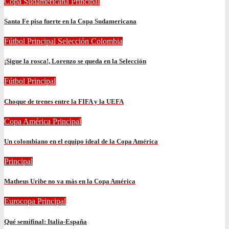
Copa Sudamericana
Principal
Santa Fe pisa fuerte en la Copa Sudamericana
Fútbol
Principal
Selección Colombia
¡Sigue la rosca!, Lorenzo se queda en la Selección
Fútbol
Principal
Choque de trenes entre la FIFA y la UEFA
Copa América
Principal
Un colombiano en el equipo ideal de la Copa América
Principal
Matheus Uribe no va más en la Copa América
Eurocopa
Principal
Qué semifinal: Italia-España