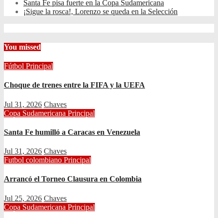
Santa Fe pisa fuerte en la Copa Sudamericana
¡Sigue la rosca!, Lorenzo se queda en la Selección
You missed
Fútbol
Principal
Choque de trenes entre la FIFA y la UEFA
Jul 31, 2026
Chaves
Copa Sudamericana
Principal
Santa Fe humilló a Caracas en Venezuela
Jul 31, 2026
Chaves
Futbol colombiano
Principal
Arrancó el Torneo Clausura en Colombia
Jul 25, 2026
Chaves
Copa Sudamericana
Principal