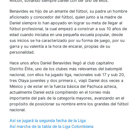
Rincón, soñando siempre Daniel con ser uno de ellos.
Benavides es hijo de un amante del fútbol, su padre un hombre
aficionado y conocedor del fútbol, quien junto a la madre de
Daniel siempre lo han apoyado en lograr su meta de llegar al
fútbol profesional, la cual empezó a construir a sus 10 años de
edad cuando iniciaba en una pequeña escuela popular, desde
sus inicios se ha caracterizado por su forma de juego, por su
garra y su valentía a la hora de encarar, propias de su
personalidad.
Hace unos años Daniel Benavides llegó al club capitalino
Distrito Élite, uno de los clubes más relevantes del balompié
nacional, con ellos ha jugado liga, nacionales sub 17 y sub 20,
tres Olaya juveniles y dos primera c, viajó Daniel dos veces a
México y de estar en la fuerza básica del Pachuca azteca,
actualmente Daniel está compitiendo en el torneo más
importante del país de la categoría mayores, avanzando en el
propósito de posicionar su nombre entre los grandes del fútbol
nacional.
Navegación
Así se jugará la segunda fecha de la Liga
Así marcha de la tabla de la Liga Colombiana
de