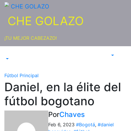
Saltar
al
CHE GOLAZO
contenido
¡TU MEJOR CABEZAZO!
Fútbol
Principal
Daniel, en la élite del
fútbol bogotano
Por
Chaves
Feb 6, 2023
#Bogotá
,
#daniel