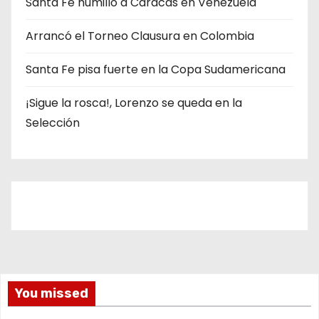
Santa Fe humilló a Caracas en Venezuela
a
s
Arrancó el Torneo Clausura en Colombia
Santa Fe pisa fuerte en la Copa Sudamericana
¡Sigue la rosca!, Lorenzo se queda en la
Selección
You missed