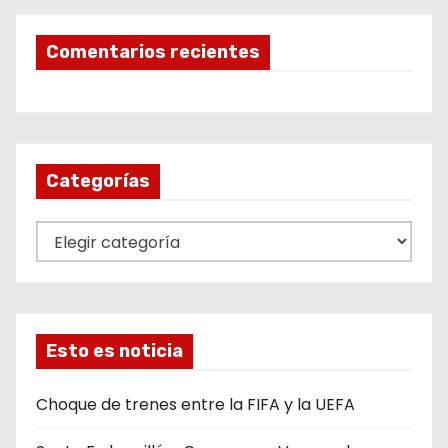
Comentarios recientes
Categorías
C
a
t
e
g
Esto es noticia
o
r
Choque de trenes entre la FIFA y la UEFA
í