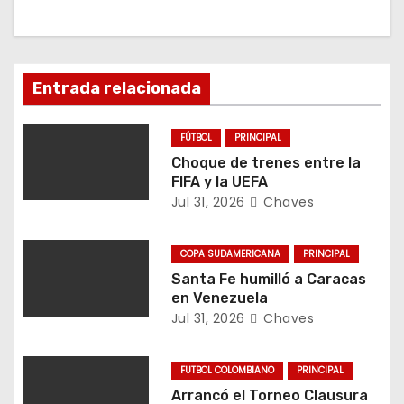
i
ó
n
Entrada relacionada
d
FÚTBOL
PRINCIPAL
e
Choque de trenes entre la
FIFA y la UEFA
e
Jul 31, 2026
Chaves
n
COPA SUDAMERICANA
PRINCIPAL
t
Santa Fe humilló a Caracas
en Venezuela
r
Jul 31, 2026
Chaves
a
FUTBOL COLOMBIANO
PRINCIPAL
d
Arrancó el Torneo Clausura