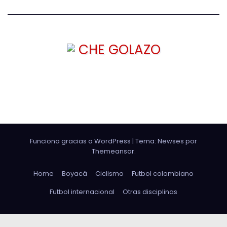
CHE GOLAZO
¡TU MEJOR CABEZAZO!
Funciona gracias a WordPress
|
Tema: Newses por
Themeansar
.
Home
Boyacá
Ciclismo
Futbol colombiano
Futbol internacional
Otras disciplinas