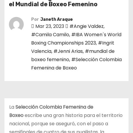
o
el Mundial de Boxeo Femenino
Por
Janeth Araque
Mar 23, 2023
#Angie Valdez
,
#Camila Camilo
,
#IBA Women´s World
Boxing Championships 2023
,
#Ingrit
Valencia
,
#Jenni Arias
,
#mundial de
boxeo femenino
,
#Selección Colombia
Femenina de Boxeo
La
Selección Colombia Femenina de
Boxeo
escribe una gran historia para el territorio
nacional, porque se aseguró, con el paso a
semifinales de cuatro de sus pugilistas, la