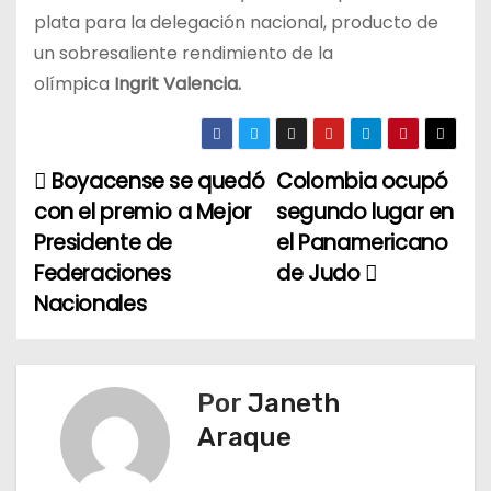
plata para la delegación nacional, producto de
un sobresaliente rendimiento de la
olímpica
Ingrit Valencia.
Boyacense se quedó
Colombia ocupó
N
con el premio a Mejor
segundo lugar en
a
Presidente de
el Panamericano
Federaciones
de Judo
v
Nacionales
e
g
Por
Janeth
a
Araque
c