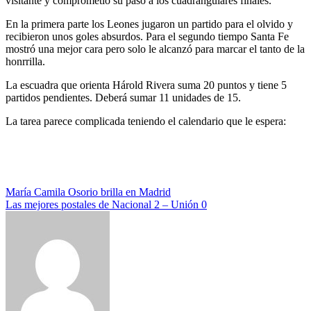
visitante y comprometió su paso a los cuadrangulares finales.
En la primera parte los Leones jugaron un partido para el olvido y
recibieron unos goles absurdos. Para el segundo tiempo Santa Fe
mostró una mejor cara pero solo le alcanzó para marcar el tanto de la
honrrilla.
La escuadra que orienta Hárold Rivera suma 20 puntos y tiene 5
partidos pendientes. Deberá sumar 11 unidades de 15.
La tarea parece complicada teniendo el calendario que le espera:
Navegación
María Camila Osorio brilla en Madrid
Las mejores postales de Nacional 2 – Unión 0
de
entradas