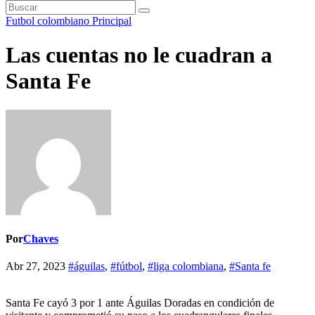
Futbol colombiano
Principal
Las cuentas no le cuadran a
Santa Fe
Por
Chaves
Abr 27, 2023
#águilas
,
#fútbol
,
#liga colombiana
,
#Santa fe
Santa Fe cayó 3 por 1 ante Águilas Doradas en condición de