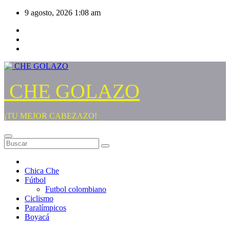
Saltar
9 agosto, 2026
1:08 am
al
contenido
CHE GOLAZO
¡TU MEJOR CABEZAZO!
Chica Che
Fútbol
Futbol colombiano
Ciclismo
Paralímpicos
Boyacá