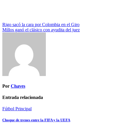
Navegación
Rigo sacó la cara por Colombia en el Giro
Millos ganó el clásico con ayudita del juez
de
entradas
Por
Chaves
Entrada relacionada
Fútbol
Principal
Choque de trenes entre la FIFA y la UEFA