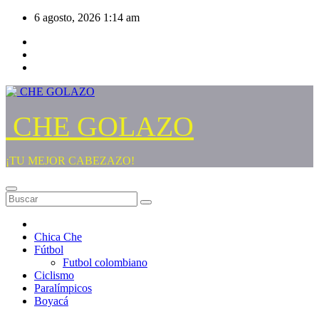
Saltar
6 agosto, 2026
1:14 am
al
contenido
CHE GOLAZO
¡TU MEJOR CABEZAZO!
Chica Che
Fútbol
Futbol colombiano
Ciclismo
Paralímpicos
Boyacá