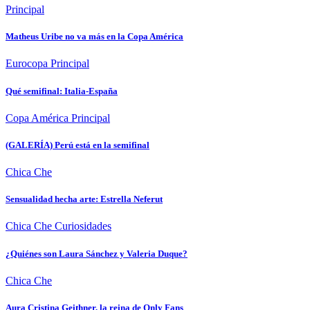
Principal
Matheus Uribe no va más en la Copa América
Eurocopa
Principal
Qué semifinal: Italia-España
Copa América
Principal
(GALERÍA) Perú está en la semifinal
Chica Che
Sensualidad hecha arte: Estrella Neferut
Chica Che
Curiosidades
¿Quiénes son Laura Sánchez y Valeria Duque?
Chica Che
Aura Cristina Geithner, la reina de Only Fans