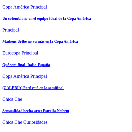
Copa América
Principal
Un colombiano en el equipo ideal de la Copa América
Principal
Matheus Uribe no va más en la Copa América
Eurocopa
Principal
Qué semifinal: Italia-España
Copa América
Principal
(GALERÍA) Perú está en la semifinal
Chica Che
Sensualidad hecha arte: Estrella Neferut
Chica Che
Curiosidades