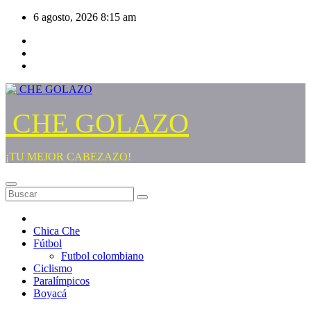
Saltar
6 agosto, 2026
8:15 am
al
contenido
CHE GOLAZO
¡TU MEJOR CABEZAZO!
Chica Che
Fútbol
Futbol colombiano
Ciclismo
Paralímpicos
Boyacá