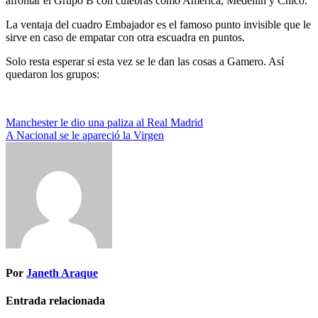
afrontar el Grupo B con culebras como América, Medellín y Chicó.
La ventaja del cuadro Embajador es el famoso punto invisible que le
sirve en caso de empatar con otra escuadra en puntos.
Solo resta esperar si esta vez se le dan las cosas a Gamero. Así
quedaron los grupos:
Navegación
Manchester le dio una paliza al Real Madrid
A Nacional se le apareció la Virgen
de
entradas
Por
Janeth Araque
Entrada relacionada