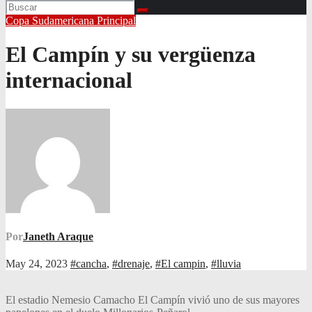
Copa Sudamericana
Principal
El Campín y su vergüenza
internacional
Por
Janeth Araque
May 24, 2023
#cancha
,
#drenaje
,
#El campin
,
#lluvia
El estadio Nemesio Camacho El Campín vivió uno de sus mayores