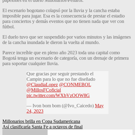
papelones en el duelo Millonarios-Peñarol.
El escenario bogotano colapsó por la lluvia y la cancha estaba
imposible para jugar. Esa es la consecuencia de prestar el estadio
para conciertos y demás eventos que no tienen nada que ver con
fútbol.
El duelo tuvo que ser suspendido por varios minutos y las imágenes
de la cancha inundada le dieron la vuelta al mundo.
Parece increíble que en pleno año 2023 toda una capital como
Bogotá tenga un escenario de categoría, con un drenaje de primera
para soportar cualquier lluvia.
Que gracias por seguir prestando el
Campin para lo que no fue diseñado
@ClaudiaLopez
@CONMEBOL
@MillosFCoficial
pic.twitter.com/WXbVzOOW8G
— Ivon bom bom (@Ivo_Caicedo)
May
24, 2023
Navegación
Millonarios brilla en Copa Sudamericana
Así clasificaría Santa Fe a octavos de final
de