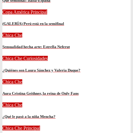
Qué semifinal: Italia-España
Copa América
Principal
(GALERÍA) Perú está en la semifinal
Chica Che
Sensualidad hecha arte: Estrella Neferut
Chica Che
Curiosidades
¿Quiénes son Laura Sánchez y Valeria Duque?
Chica Che
Aura Cristina Geithner, la reina de Only Fans
Chica Che
¿Qué le pasó a la niña Mencha?
Chica Che
Principal