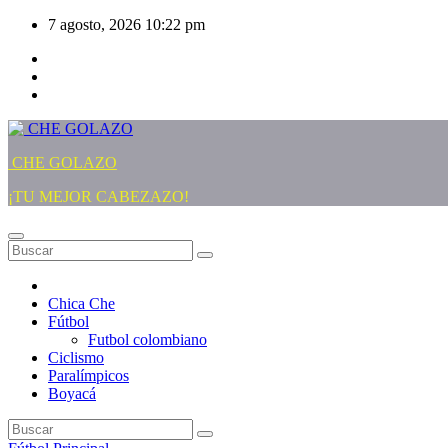
Saltar
7 agosto, 2026
10:22 pm
al
contenido
CHE GOLAZO
¡TU MEJOR CABEZAZO!
Chica Che
Fútbol
Futbol colombiano
Ciclismo
Paralímpicos
Boyacá