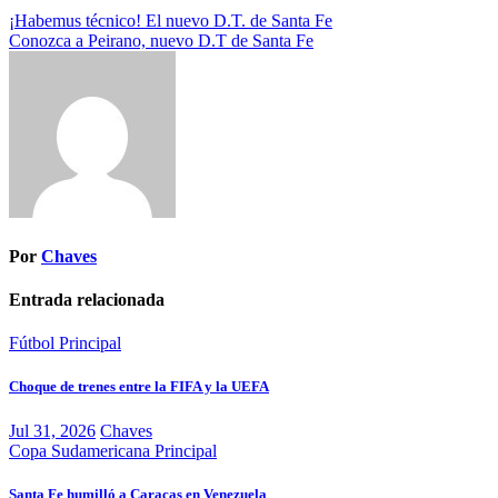
Navegación
¡Habemus técnico! El nuevo D.T. de Santa Fe
Conozca a Peirano, nuevo D.T de Santa Fe
de
entradas
Por
Chaves
Entrada relacionada
Fútbol
Principal
Choque de trenes entre la FIFA y la UEFA
Jul 31, 2026
Chaves
Copa Sudamericana
Principal
Santa Fe humilló a Caracas en Venezuela