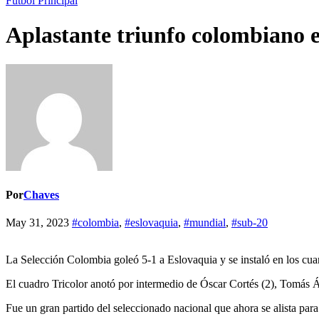
Fútbol
Principal
Aplastante triunfo colombiano 
Por
Chaves
May 31, 2023
#colombia
,
#eslovaquia
,
#mundial
,
#sub-20
La Selección Colombia goleó 5-1 a Eslovaquia y se instaló en los cua
El cuadro Tricolor anotó por intermedio de Óscar Cortés (2), Tomás Án
Fue un gran partido del seleccionado nacional que ahora se alista para 