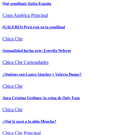
Qué semifinal: Italia-España
Copa América
Principal
(GALERÍA) Perú está en la semifinal
Chica Che
Sensualidad hecha arte: Estrella Neferut
Chica Che
Curiosidades
¿Quiénes son Laura Sánchez y Valeria Duque?
Chica Che
Aura Cristina Geithner, la reina de Only Fans
Chica Che
¿Qué le pasó a la niña Mencha?
Chica Che
Principal