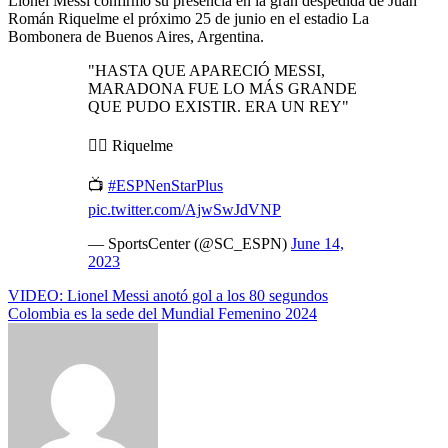
Lionel Messi confirmó su presencia en la gran despedida de Juan
Román Riquelme el próximo 25 de junio en el estadio La
Bombonera de Buenos Aires, Argentina.
"HASTA QUE APARECIÓ MESSI,
MARADONA FUE LO MÁS GRANDE
QUE PUDO EXISTIR. ERA UN REY"
✍🏻 Riquelme
📺
#ESPNenStarPlus
pic.twitter.com/AjwSwJdVNP
— SportsCenter (@SC_ESPN)
June 14,
2023
Navegación
VIDEO: Lionel Messi anotó gol a los 80 segundos
Colombia es la sede del Mundial Femenino 2024
de
entradas