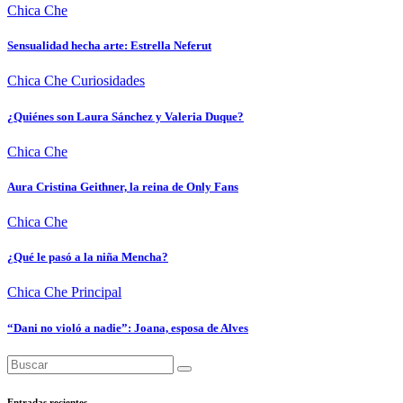
Chica Che
Sensualidad hecha arte: Estrella Neferut
Chica Che
Curiosidades
¿Quiénes son Laura Sánchez y Valeria Duque?
Chica Che
Aura Cristina Geithner, la reina de Only Fans
Chica Che
¿Qué le pasó a la niña Mencha?
Chica Che
Principal
“Dani no violó a nadie”: Joana, esposa de Alves
Entradas recientes