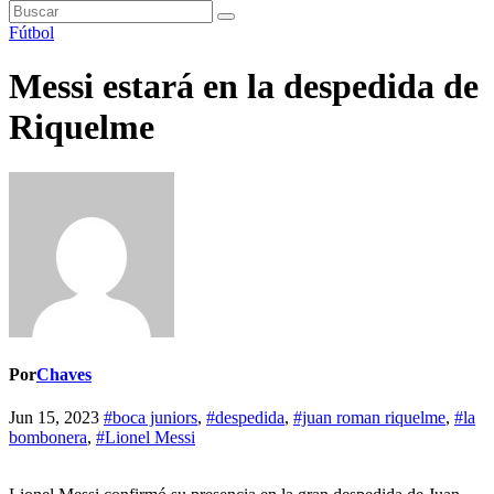
Fútbol
Messi estará en la despedida de
Riquelme
Por
Chaves
Jun 15, 2023
#boca juniors
,
#despedida
,
#juan roman riquelme
,
#la
bombonera
,
#Lionel Messi