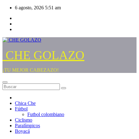
Saltar
6 agosto, 2026
5:51 am
al
contenido
CHE GOLAZO
¡TU MEJOR CABEZAZO!
Chica Che
Fútbol
Futbol colombiano
Ciclismo
Paralímpicos
Boyacá