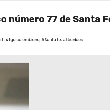
co número 77 de Santa F
rt
,
#liga colombiana
,
#Santa fe
,
#técnicos