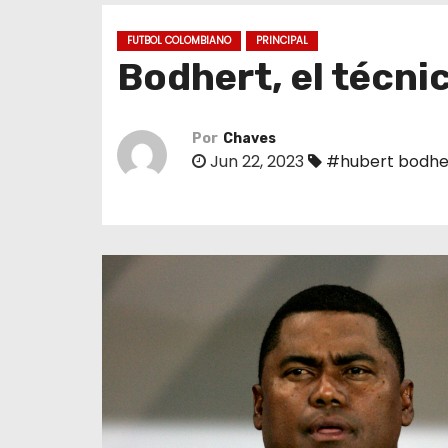
o
FUTBOL COLOMBIANO
PRINCIPAL
Bodhert, el técni
Por
Chaves
Jun 22, 2023
#hubert bodhe