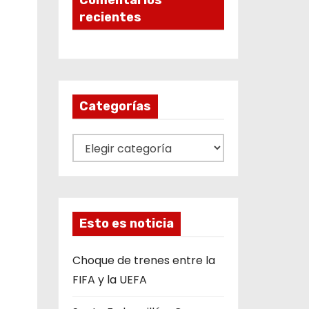
Comentarios
recientes
Categorías
C
a
t
e
g
Esto es noticia
o
r
Choque de trenes entre la
í
FIFA y la UEFA
a