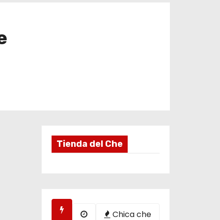
e
Tienda del Che
Chica che