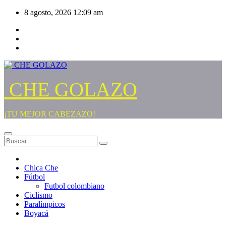
Saltar
8 agosto, 2026
12:09 am
al
contenido
CHE GOLAZO
¡TU MEJOR CABEZAZO!
Chica Che
Fútbol
Futbol colombiano
Ciclismo
Paralímpicos
Boyacá