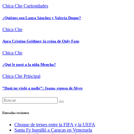
Chica Che
Curiosidades
¿Quiénes son Laura Sánchez y Valeria Duque?
Chica Che
Aura Cristina Geithner, la reina de Only Fans
Chica Che
¿Qué le pasó a la niña Mencha?
Chica Che
Principal
“Dani no violó a nadie”: Joana, esposa de Alves
Entradas recientes
Choque de trenes entre la FIFA y la UEFA
Santa Fe humilló a Caracas en Venezuela