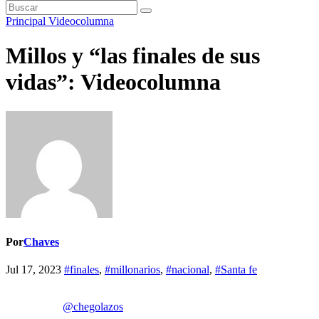
Principal
Videocolumna
Millos y “las finales de sus
vidas”: Videocolumna
Por
Chaves
Jul 17, 2023
#finales
,
#millonarios
,
#nacional
,
#Santa fe
@chegolazos