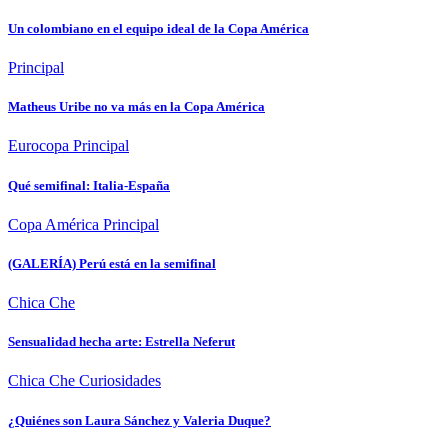
Un colombiano en el equipo ideal de la Copa América
Principal
Matheus Uribe no va más en la Copa América
Eurocopa
Principal
Qué semifinal: Italia-España
Copa América
Principal
(GALERÍA) Perú está en la semifinal
Chica Che
Sensualidad hecha arte: Estrella Neferut
Chica Che
Curiosidades
¿Quiénes son Laura Sánchez y Valeria Duque?